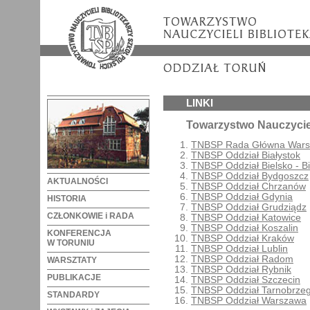
LINKI
Towarzystwo Nauczyciel
TNBSP Rada Główna War
TNBSP Oddział Białystok
TNBSP Oddział Bielsko - Bi
TNBSP Oddział Bydgoszcz
AKTUALNOŚCI
TNBSP Oddział Chrzanów
TNBSP Oddział Gdynia
HISTORIA
TNBSP Oddział Grudziądz
CZŁONKOWIE i RADA
TNBSP Oddział Katowice
TNBSP Oddział Koszalin
KONFERENCJA
TNBSP Oddział Kraków
W TORUNIU
TNBSP Oddział Lublin
TNBSP Oddział Radom
WARSZTATY
TNBSP Oddział Rybnik
PUBLIKACJE
TNBSP Oddział Szczecin
TNBSP Oddział Tarnobrze
STANDARDY
TNBSP Oddział Warszawa