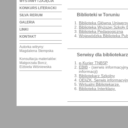
WYSTAWY i ZAJĘCIA
KONKURS LITERACKI
Biblioteki w Toruniu
SILVA RERUM
GALERIA
Biblioteka Główna Uniwersy
Biblioteka Wyższej Szkoły
LINKI
Biblioteka Pedagogiczna
Wojewódzka Biblioteka Pub
KONTAKT
Autorka witryny:
Magdalena Stempska
Serwisy dla bibliotekar
Konsultacja materiałów:
e-Kurier TNBSP
Małgorzata Borcz,
Elżbieta Wiśniewska
EBIB
- (serwis informacyjny 
informacji)
Bibliotekarz Szkolny
OEIiZK. Serwis informacyjny
Wirtualni Bibliotekarze.
Biblioteka Interklasy.